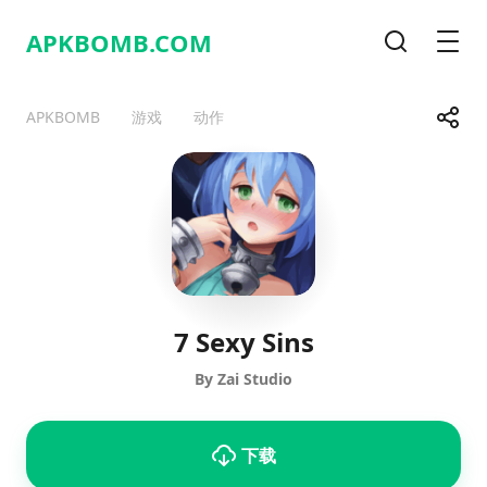
APKBOMB.
COM
搜索
Men
Share
APKBOMB
游戏
动作
Telegram
Facebook
WhatsApp
X
7 Sexy Sins
By Zai Studio
下载