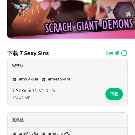
下载 7 Sexy Sins
See all
完整版
arm64-v8a
armeabi-v7a
7 Sexy Sins
v1.0.15
下载
124.43 MB
完整版
arm64-v8a
armeabi-v7a