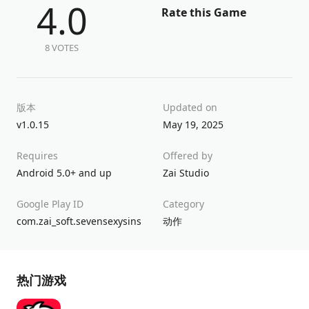
4.0
Rate this Game
8 VOTES
版本
Updated on
v1.0.15
May 19, 2025
Requires
Offered by
Android 5.0+ and up
Zai Studio
Google Play ID
Category
com.zai_soft.sevensexysins
动作
热门游戏