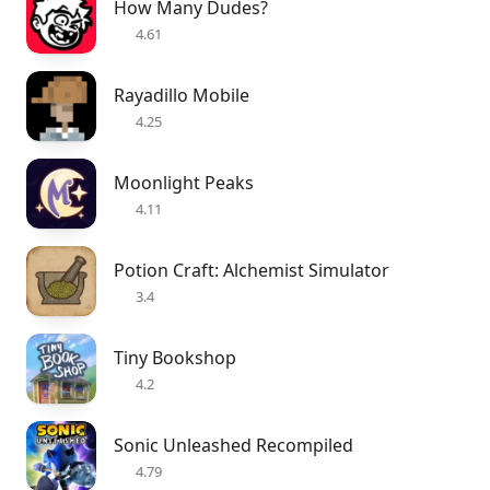
How Many Dudes?
4.61
Rayadillo Mobile
4.25
Moonlight Peaks
4.11
Potion Craft: Alchemist Simulator
3.4
Tiny Bookshop
4.2
Sonic Unleashed Recompiled
4.79