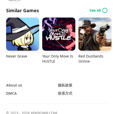
Similar Games
See all
Never Grave
Your Only Move Is
Red Dustlands
HUSTLE
Online
About us
隐私政策
DMCA
联系方式
© 2023 - 2026 APKBOMB.COM