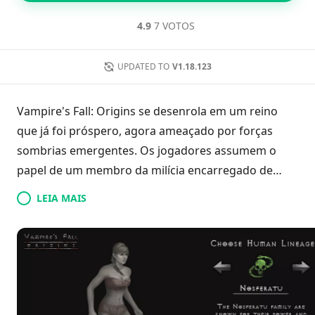
4.9
7 VOTOS
UPDATED TO
V1.18.123
Vampire's Fall: Origins se desenrola em um reino
que já foi próspero, agora ameaçado por forças
sombrias emergentes. Os jogadores assumem o
papel de um membro da milícia encarregado de
defender sua terra natal. O jogo utiliza um formato
LEIA MAIS
clássico de RPG baseado em turnos, apresentando
uma perspectiva isométrica. A criação e o
desenvolvimento de personagens são centrais,
enquanto os jogadores enfrentam missões e
batalhas contra criaturas sinistras. À medida que a
narrativa avança, os habitantes se unem para