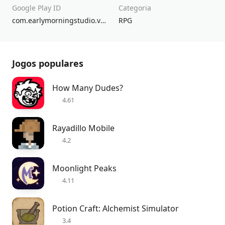
Google Play ID
Categoria
com.earlymorningstudio.vampiresfall2
RPG
Jogos populares
How Many Dudes?
4.61
Rayadillo Mobile
4.2
Moonlight Peaks
4.11
Potion Craft: Alchemist Simulator
3.4