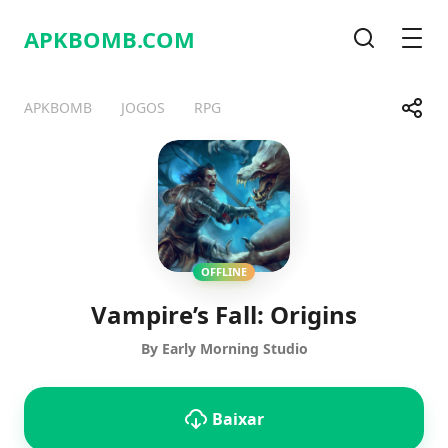
APKBOMB.
COM
Pesquisa
Men
Compa
APKBOMB
JOGOS
RPG
Telegram
Facebook
WhatsApp
X
OFFLINE
Vampire’s Fall: Origins
By Early Morning Studio
Baixar