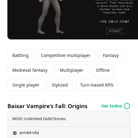
confrontar o mal crescente, combinando estratégia
com uma narrativa envolvente em um mundo
ricamente elaborado.
Battling
Competitive multiplayer
Fantasy
Medieval fantasy
Multiplayer
Offline
Single player
Stylized
Turn-based RPG
Baixar Vampire’s Fall: Origins
Ver todos
MOD: Unlimited Gold/Stones
arm64-v8a