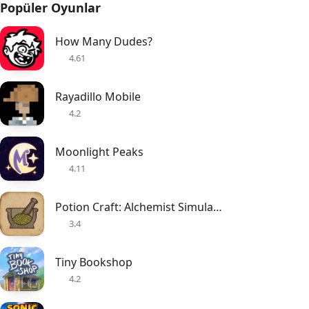
Popüler Oyunlar
How Many Dudes?
4.61
Rayadillo Mobile
4.2
Moonlight Peaks
4.11
Potion Craft: Alchemist Simulator
3.4
Tiny Bookshop
4.2