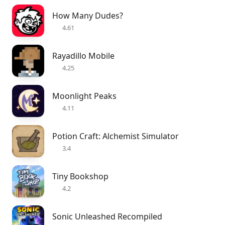
How Many Dudes?
4.61
Rayadillo Mobile
4.25
Moonlight Peaks
4.11
Potion Craft: Alchemist Simulator
3.4
Tiny Bookshop
4.2
Sonic Unleashed Recompiled