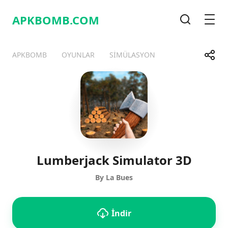
APKBOMB.
COM
Arama
Men
Payla
APKBOMB
OYUNLAR
SIMÜLASYON
Telegram
Facebook
WhatsApp
X
Lumberjack Simulator 3D
By La Bues
İndir