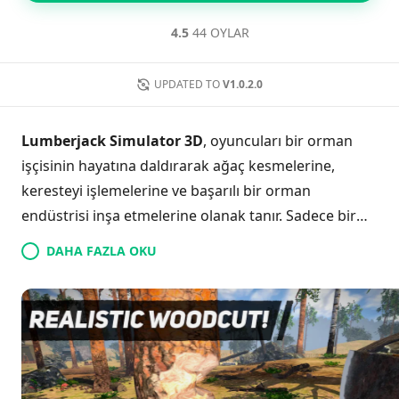
4.5
44 OYLAR
UPDATED TO
V1.0.2.0
Lumberjack Simulator 3D
, oyuncuları bir orman
işçisinin hayatına daldırarak ağaç kesmelerine,
keresteyi işlemelerine ve başarılı bir orman
endüstrisi inşa etmelerine olanak tanır. Sadece bir
balta ile başlayan oyuncular, geniş bir ormanı
DAHA FAZLA OKU
keşfederek ağaçları manuel olarak keser ve odun
toplama sürecinin her adımını yönetir. Oyun, ağaç
kesimi, kereste taşıma ve değirmen işlemleri için
gerçekçi mekanikler sunar. Oyuncular, odun taşımak
için bir kamyonet onarabilir, aletlerini yükseltebilir ve
kesim kampını tam bir kereste işletmesine