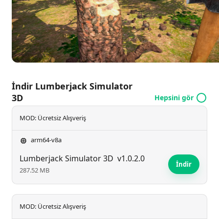
dönüştürürken yeni makineleri kilit açabilir. Göz alıcı
3D ortamlarında ağaç kesmenin zorluklarını ve
ödüllerini deneyimleyin.
İndir Lumberjack Simulator
3D
Hepsini gör
MOD: Ücretsiz Alışveriş
arm64-v8a
Lumberjack Simulator 3D
v1.0.2.0
İndir
287.52 MB
MOD: Ücretsiz Alışveriş