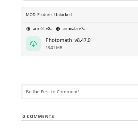
MOD: Features Unlocked
arm64-v8a
armeabi-v7a
Photomath
v8.47.0
13.01 MB
0
COMMENTS