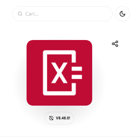
Cari
Kongsi
Telegram
Facebook
WhatsApp
X
V8.48.0!