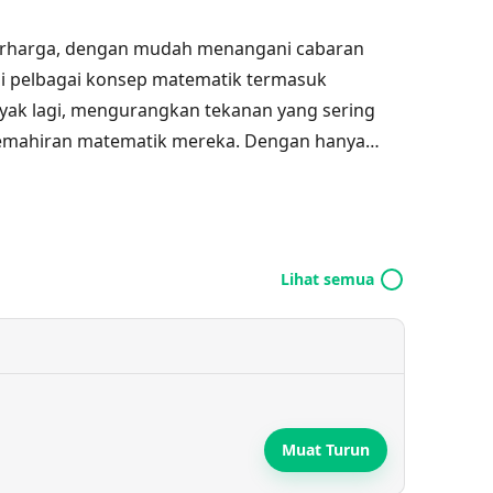
berharga, dengan mudah menangani cabaran
mi pelbagai konsep matematik termasuk
yak lagi, mengurangkan tekanan yang sering
kemahiran matematik mereka. Dengan hanya
guna dapat dengan cepat menerima jawapan
sif. Keupayaan aplikasi untuk menyalin,
 juga meningkatkan fungsinya, menjadikan
apa sahaja yang bergelut dengan matematik.
Lihat semua
Muat Turun