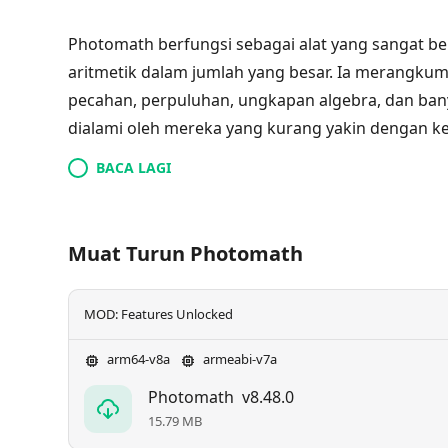
Photomath berfungsi sebagai alat yang sangat 
aritmetik dalam jumlah yang besar. Ia merangku
pecahan, perpuluhan, ungkapan algebra, dan ban
dialami oleh mereka yang kurang yakin dengan 
mengimbas masalah menggunakan kamera, peng
BACA LAGI
yang tepat berserta penyelesaian yang komprehen
mengedit, dan menyimpan hasil ke dalam memori
Photomath sebagai penyelamat sebenar bagi sesi
Muat Turun Photomath
MOD: Features Unlocked
arm64-v8a
armeabi-v7a
Photomath
v8.48.0
15.79 MB