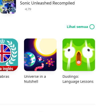
Sonic Unleashed Recompiled
4.79
Lihat semua
labras
Universe in a
Duolingo:
Nutshell
Language Lessons