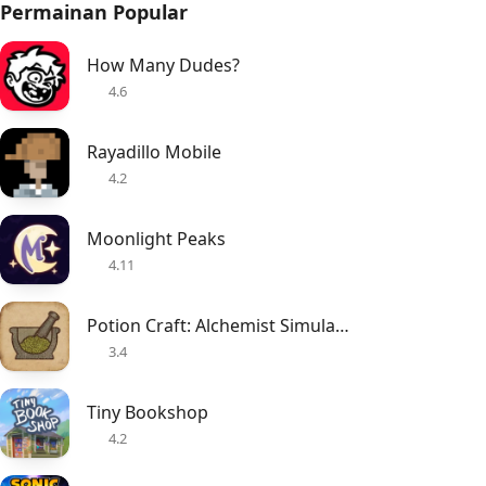
Permainan Popular
How Many Dudes?
4.6
Rayadillo Mobile
4.2
Moonlight Peaks
4.11
Potion Craft: Alchemist Simulator
3.4
Tiny Bookshop
4.2