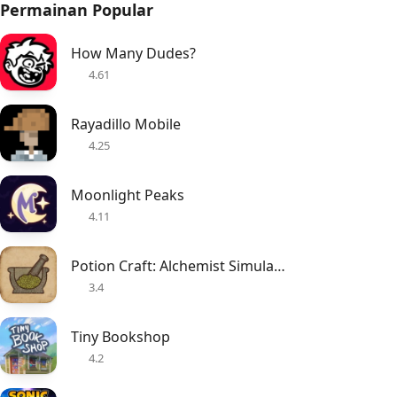
Permainan Popular
How Many Dudes?
4.61
Rayadillo Mobile
4.25
Moonlight Peaks
4.11
Potion Craft: Alchemist Simulator
3.4
Tiny Bookshop
4.2