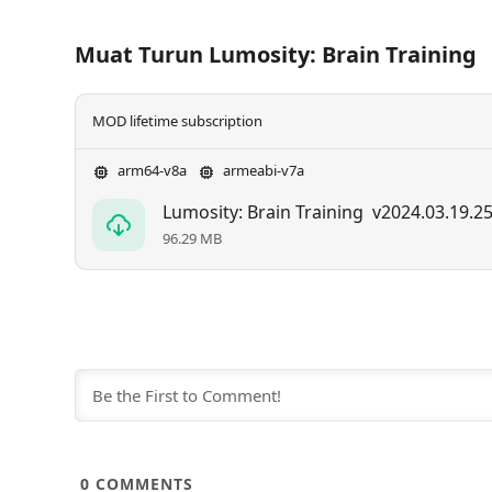
Muat Turun Lumosity: Brain Training
MOD lifetime subscription
arm64-v8a
armeabi-v7a
Lumosity: Brain Training
v2024.03.19.2
96.29 MB
0
COMMENTS