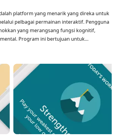
adalah platform yang menarik yang direka untuk
alui pelbagai permainan interaktif. Pengguna
nokkan yang merangsang fungsi kognitif,
mental. Program ini bertujuan untuk
mbil mempromosikan kesihatan otak dan
an melalui latihan berterusan dan maklum balas