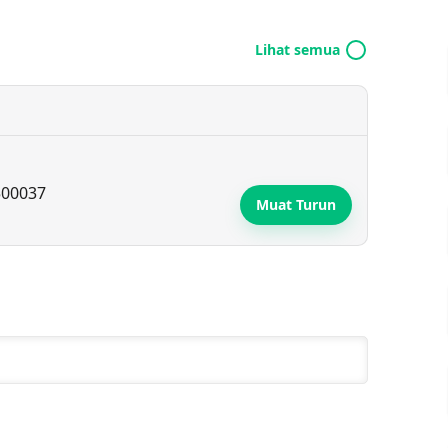
Lihat semua
500037
Muat Turun