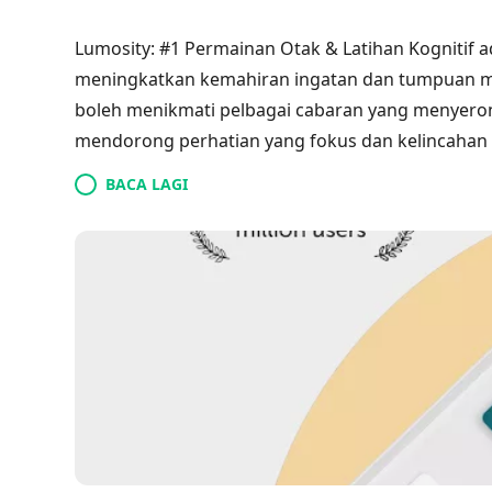
Lumosity: #1 Permainan Otak & Latihan Kognitif 
meningkatkan kemahiran ingatan dan tumpuan mel
boleh menikmati pelbagai cabaran yang menyero
mendorong perhatian yang fokus dan kelincahan 
memberikan pengalaman yang menyeronokkan sa
BACA LAGI
meningkatkan prestasi kognitif secara keseluruh
yang diperibadikan.