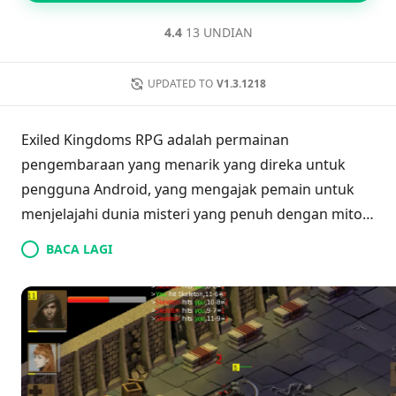
4.4
13 UNDIAN
UPDATED TO
V1.3.1218
Exiled Kingdoms RPG adalah permainan
pengembaraan yang menarik yang direka untuk
pengguna Android, yang mengajak pemain untuk
menjelajahi dunia misteri yang penuh dengan mitos.
Dalam alam ini, sebuah empayar yang pernah hebat
BACA LAGI
telah runtuh di bawah berat musuh yang tidak
henti-henti, meninggalkan hanya sisa-sisa
kemegahan yang terdahulu. Misi anda melibatkan
penyelidikan runtuhan purba, menghadapi pelbagai
makhluk yang menakutkan termasuk iblis dan
monster yang kini mendiami kawasan yang rosak