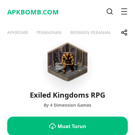
APKBOMB.
COM
Cari
Men
Kongs
APKBOMB
PERMAINAN
BERMAIN PERANAN
Telegram
Facebook
WhatsApp
X
Exiled Kingdoms RPG
By 4 Dimension Games
Muat Turun