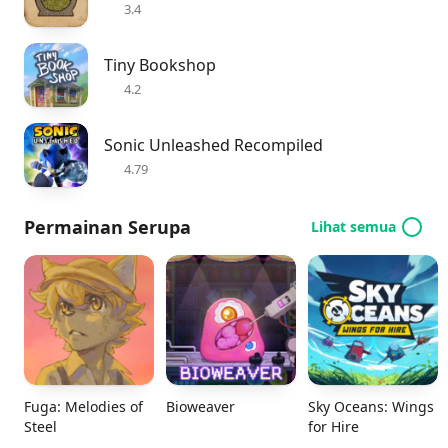
3.4
Tiny Bookshop
4.2
Sonic Unleashed Recompiled
4.79
Permainan Serupa
Lihat semua
Fuga: Melodies of
Bioweaver
Sky Oceans: Wings
Steel
for Hire