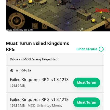
ini. Semasa anda menurun ke kedalaman gelap
dalam penjara, anda akan bertemu dengan zombie
dan rangka yang menjaga harta berharga yang
menunggu untuk diambil. Mewujudkan perpaduan
adalah penting untuk mengalahkan bos yang kuat,
sementara pelbagai pilihan senjata dan pelindung
Muat Turun Exiled Kingdoms
boleh diperoleh dengan menukar kekayaan yang
RPG
Lihat semua
anda temui. Permainan ini menawarkan
pertempuran yang mendebarkan, naratif yang
Dibuka + MOD: Wang Tanpa Had
menawan, dan pelbagai kelengkapan yang luas,
arm64-v8a
memastikan pengalaman yang mendalam untuk
Exiled Kingdoms RPG
v1.3.1218
setiap pemain.
Muat Turun
124.39 MB
Exiled Kingdoms RPG
v1.3.1218
Muat Turun
124.39 MB
MOD: Unlimited Money