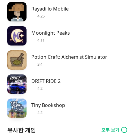
Rayadillo Mobile
4.25
Moonlight Peaks
4.11
Potion Craft: Alchemist Simulator
3.4
DRIFT RIDE 2
4.2
Tiny Bookshop
4.2
유사한 게임
모두 보기