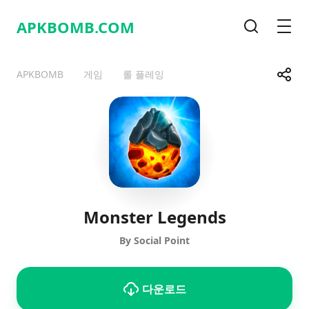
APKBOMB.
COM
검색
메뉴
공유
APKBOMB
게임
롤 플레잉
Telegram
Facebook
WhatsApp
X
Monster Legends
By Social Point
다운로드