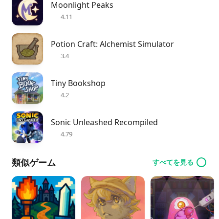
Moonlight Peaks
4.11
Potion Craft: Alchemist Simulator
3.4
Tiny Bookshop
4.2
Sonic Unleashed Recompiled
4.79
類似ゲーム
すべてを見る