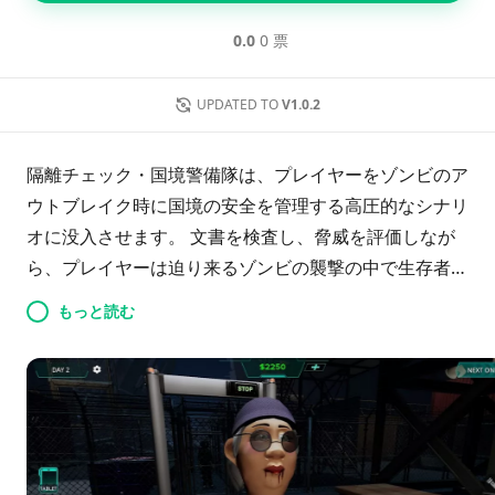
0.0
0 票
UPDATED TO
V1.0.2
隔離チェック・国境警備隊は、プレイヤーをゾンビのア
ウトブレイク時に国境の安全を管理する高圧的なシナリ
オに没入させます。 文書を検査し、脅威を評価しなが
ら、プレイヤーは迫り来るゾンビの襲撃の中で生存者に
避難所を提供するか、隔離するかを選択しなければなり
もっと読む
ません。 防御を強化し、限られた資源を管理する中
で、公共の認識や感染レベルに影響を与える倫理的ジレ
ンマに直面します。 ゲームには常に変化する昼夜のサ
イクルがあり、新しい課題が導入されるため、毎回のプ
レイが魅力的に保たれます。 最終的には、プレイヤー
はこのスリリングなサバイバルアドベンチャーで人類の