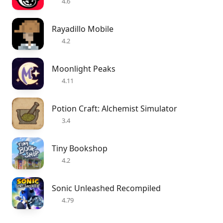
4.6
Rayadillo Mobile
4.2
Moonlight Peaks
4.11
Potion Craft: Alchemist Simulator
3.4
Tiny Bookshop
4.2
Sonic Unleashed Recompiled
4.79