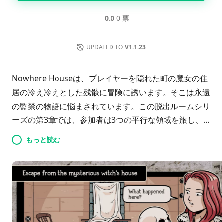
0.0
0 票
UPDATED TO
V1.1.23
Nowhere Houseは、プレイヤーを隠れた町の魔女の住
居の冷え冷えとした残骸に冒険に誘います。そこは永遠
の監禁の物語に悩まされています。この脱出ルームシリ
ーズの第3章では、参加者は3つの平行な領域を旅し、
神秘的な囚われた人物たちの助けを借りながら、複雑な
もっと読む
パズルや謎を解いていきます。魅力的なビジュアルと引
き込まれるサウンドトラックを特徴とするこのゲーム
は、プレイヤーの選択に影響される2つの異なる結末を
提供します。包括的なヒントシステムと発見すべき
elusive owlsを備えたNowhere Houseは、その幽霊の
秘密に挑む冒険者たちにスリルと謎を提供します。