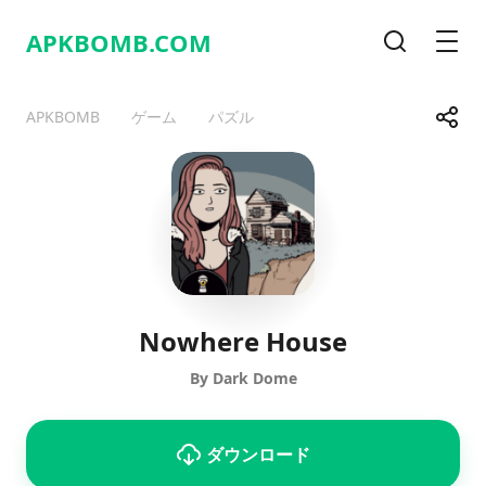
APKBOMB.
COM
検索
メニ
共有
APKBOMB
ゲーム
パズル
Telegram
Facebook
WhatsApp
X
Nowhere House
By Dark Dome
ダウンロード