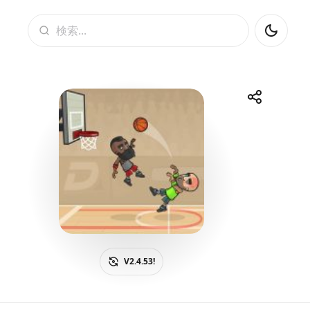
検索
共有
Telegram
Facebook
WhatsApp
X
V2.4.53!