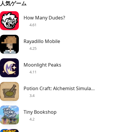
人気ゲーム
How Many Dudes?
4.61
Rayadillo Mobile
4.25
Moonlight Peaks
4.11
Potion Craft: Alchemist Simulator
3.4
Tiny Bookshop
4.2