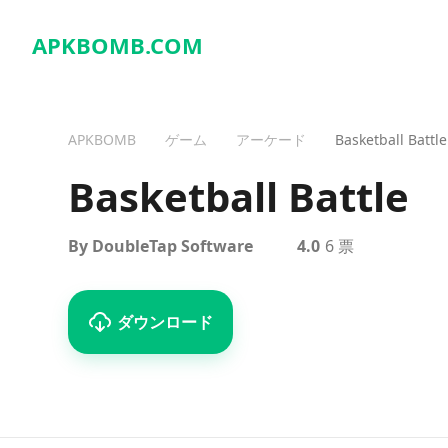
APKBOMB.
COM
APKBOMB
ゲーム
アーケード
Basketball Battle
Basketball Battle
By DoubleTap Software
4.0
6 票
ダウンロード