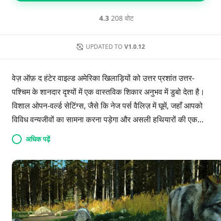
4.3
208 वोट
UPDATED TO
V1.0.12
वेज़ ऑफ़ द हंटेर वाइल्ड अमेरिका खिलाड़ियों को उत्तर प्रशांत उत्तर-
पश्चिम के शानदार दृश्यों में एक वास्तविक शिकार अनुभव में डुबो देता है।
विशाल ओपन-वर्ल्ड सेटिंग्स, जैसे कि नेज पर्स वैलिज़ में घूमें, जहाँ आपको
विविध वन्यजीवों का सामना करना पड़ेगा और असली हथियारों की एक
श्रृंखला का उपयोग करना होगा। गेम एक परिवार की शिकार की विरासत
अधिक पढ़ें
के चारों ओर एक कहानी बुनता है, जो नैतिक दुविधाएँ और एक
प्रतिक्रियाशील पारिस्थितिकी तंत्र प्रस्तुत करता है जो खिलाड़ी के
विकल्पों से आकार लेता है। जटिल पशु व्यवहारों, एक ट्रॉफी संग्रह
प्रणाली, और कस्टमाइज़ेबल उपकरणों के साथ, खिलाड़ी कहानी को आगे
बढ़ाने या जीवंत, विकसित होते वातावरण में बिना किसी प्रतिबंध के शिकार
का आनंद लेने के लिए चुन सकते हैं।