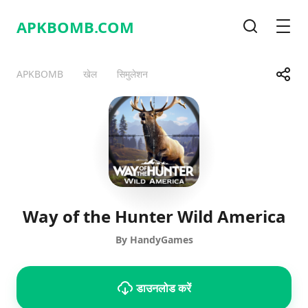
APKBOMB.
COM
खोज
मेनू
साझा करे
APKBOMB
खेल
सिमुलेशन
Telegram
Facebook
WhatsApp
X
Way of the Hunter Wild America
By HandyGames
डाउनलोड करें