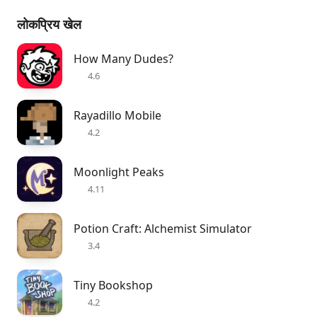
लोकप्रिय खेल
How Many Dudes?
4.6
Rayadillo Mobile
4.2
Moonlight Peaks
4.11
Potion Craft: Alchemist Simulator
3.4
Tiny Bookshop
4.2