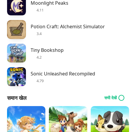
Moonlight Peaks
4.11
Potion Craft: Alchemist Simulator
3.4
Tiny Bookshop
4.2
Sonic Unleashed Recompiled
4.79
समान खेल
सभी देखें