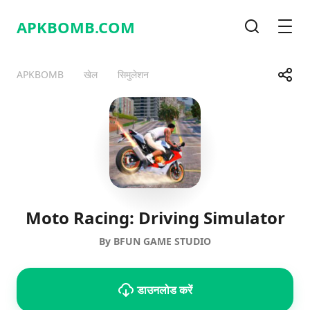
APKBOMB.
COM
खोज
मेनू
साझा करे
APKBOMB
खेल
सिमुलेशन
Telegram
Facebook
WhatsApp
X
Moto Racing: Driving Simulator
By BFUN GAME STUDIO
डाउनलोड करें