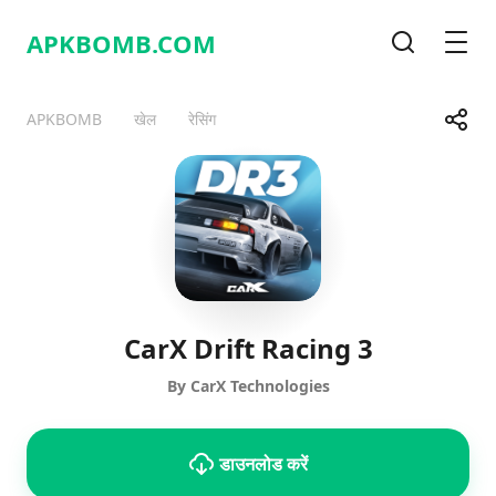
APKBOMB.
COM
खोज
मेनू
साझा करे
APKBOMB
खेल
रेसिंग
Telegram
Facebook
WhatsApp
X
CarX Drift Racing 3
By CarX Technologies
डाउनलोड करें