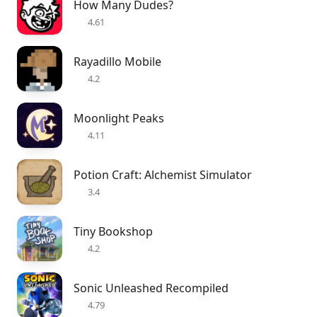
How Many Dudes?
4.61
Rayadillo Mobile
4.2
Moonlight Peaks
4.11
Potion Craft: Alchemist Simulator
3.4
Tiny Bookshop
4.2
Sonic Unleashed Recompiled
4.79