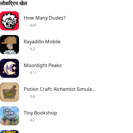
लोकप्रिय खेल
How Many Dudes?
4.61
Rayadillo Mobile
4.2
Moonlight Peaks
4.11
Potion Craft: Alchemist Simulator
3.4
Tiny Bookshop
4.2