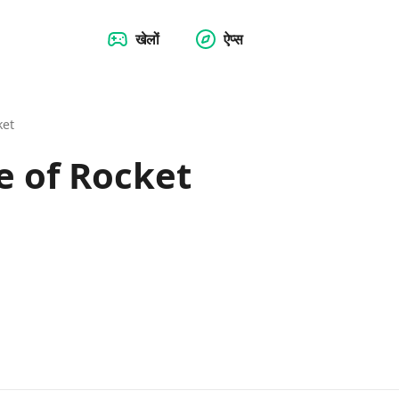
खेलों
ऐप्स
ket
e of Rocket