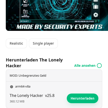
Pause von deinen Cyber-Aktivitäten benötigst,
beinhaltet das Spiel auch eine Reihe von
unterhaltsamen Mini-Spielen, die dich bestens
unterhalten werden.
Realistic
Single player
Herunterladen The Lonely
Hacker
Alle ansehen
MOD: Unbegrenztes Geld
arm64-v8a
The Lonely Hacker
v25.8
Herunterladen
360.12 MB