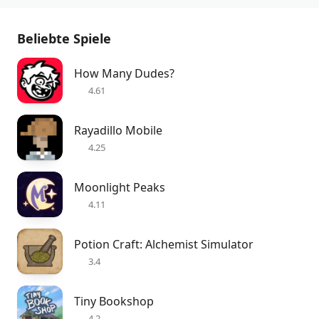
Beliebte Spiele
How Many Dudes?
4.61
Rayadillo Mobile
4.25
Moonlight Peaks
4.11
Potion Craft: Alchemist Simulator
3.4
Tiny Bookshop
4.2