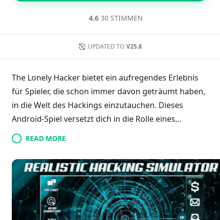
4.6
30 STIMMEN
UPDATED TO
V25.8
The Lonely Hacker bietet ein aufregendes Erlebnis
für Spieler, die schon immer davon geträumt haben,
in die Welt des Hackings einzutauchen. Dieses
Android-Spiel versetzt dich in die Rolle eines
erfahrenen Hackers, der in der Lage ist, Computer
READ MORE
zu knacken, vertrauliche Dateien zu entsperren und
hochsichere staatliche Systeme mit spezialisierter
Software zu kompromittieren. Reise weltweit, um
geschützte Standorte zu infiltrieren und nutze
realistische Hacking-Tools, die für ein immersives
Erlebnis sorgen. Für die Momente, in denen du eine