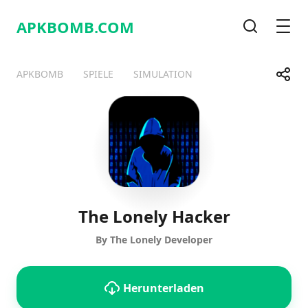
APKBOMB.
COM
Suche
Men
Share
APKBOMB
SPIELE
SIMULATION
Telegram
Facebook
WhatsApp
X
The Lonely Hacker
By The Lonely Developer
Herunterladen