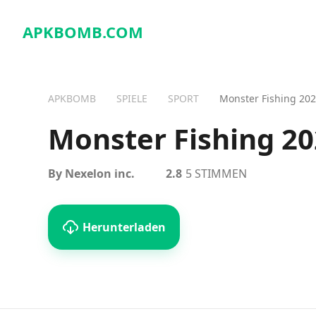
APKBOMB.
COM
APKBOMB
SPIELE
SPORT
Monster Fishing 20
Monster Fishing 2
By Nexelon inc.
2.8
5 STIMMEN
Herunterladen