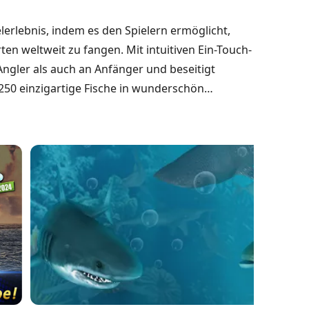
lerlebnis, indem es den Spielern ermöglicht,
n weltweit zu fangen. Mit intuitiven Ein-Touch-
Angler als auch an Anfänger und beseitigt
 250 einzigartige Fische in wunderschön
ische Angelstellen erkunden. Das Spiel bietet
automatische Angeloptionen für ein immersives
e Fänge zu meistern, darunter den
en Angelausflug!