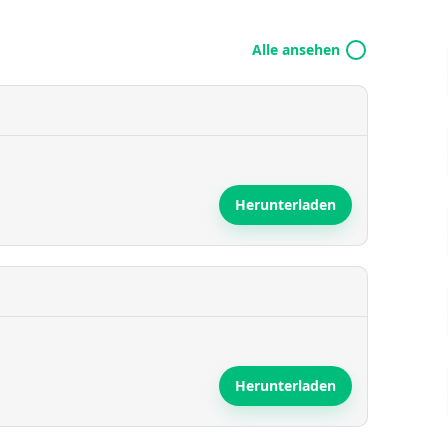
Alle ansehen
Herunterladen
Herunterladen